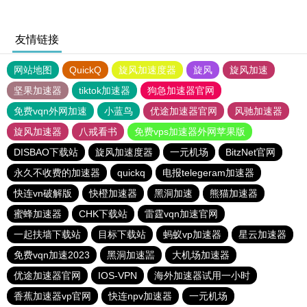
友情链接
网站地图
QuickQ
旋风加速度器
旋风
旋风加速
坚果加速器
tiktok加速器
狗急加速器官网
免费vqn外网加速
小蓝鸟
优途加速器官网
风驰加速器
旋风加速器
八戒看书
免费vps加速器外网苹果版
DISBAO下载站
旋风加速度器
一元机场
BitzNet官网
永久不收费的加速器
quickq
电报telegeram加速器
快连vn破解版
快橙加速器
黑洞加速
熊猫加速器
蜜蜂加速器
CHK下载站
雷霆vqn加速官网
一起扶墙下载站
目标下载站
蚂蚁vp加速器
星云加速器
免费vqn加速2023
黑洞加速噐
大机场加速器
优途加速器官网
IOS-VPN
海外加速器试用一小时
香蕉加速器vp官网
快连npv加速器
一元机场