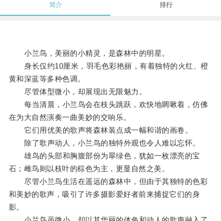
简介
排行
小兰鸟，美丽的小精灵，是森林中的明星。
身长仅约10厘米，羽毛色彩艳丽，有着独特的火红、橙
黄和深蓝等多种色调。
尽管体型微小，却展现出无限魅力。
每当清晨，小兰鸟会在枝头跳跃，欢快地啁啾着，仿佛
在为大自然演奏一曲美妙的交响乐。
它们用优美的歌声将森林装点成一幅和谐的画卷。
除了歌声动人，小兰鸟的独特外观也令人难以忘怀。
雄鸟的头部和胸腹部份为翠绿色，犹如一枚漂亮的宝
石；雌鸟则以枝叶的棕色为主，更显自然之美。
尽管小兰鸟生活在遥远的森林中，但由于其独特的色彩
和美妙的歌声，吸引了许多摄影爱好者前来捕捉它们的身
影。
小兰鸟虽微小，却以其华丽的体色和动人的歌声融入了