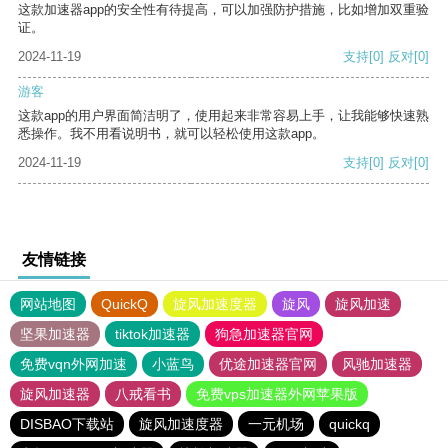
这款加速器app的安全性有待提高，可以加强防护措施，比如增加双重验
证。
2024-11-19
支持
[0]
反对
[0]
游客
这款app的用户界面简洁明了，使用起来非常容易上手，让我能够快速熟
悉操作。我不用看说明书，就可以轻松使用这款app。
2024-11-19
支持
[0]
反对
[0]
友情链接
网站地图
QuickQ
旋风加速度器
旋风
旋风加速
坚果加速器
tiktok加速器
狗急加速器官网
免费vqn外网加速
小蓝鸟
优途加速器官网
风驰加速器
旋风加速器
八戒看书
免费vps加速器外网苹果版
DISBAO下载站
旋风加速度器
一元机场
quickq