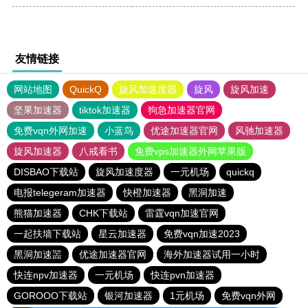
友情链接
网站地图
QuickQ
旋风加速度器
旋风
旋风加速
坚果加速器
tiktok加速器
狗急加速器官网
免费vqn外网加速
小蓝鸟
优途加速器官网
风驰加速器
旋风加速器
八戒看书
免费vps加速器外网苹果版
DISBAO下载站
旋风加速度器
一元机场
quickq
电报telegeram加速器
快橙加速器
黑洞加速
熊猫加速器
CHK下载站
雷霆vqn加速官网
一起扶墙下载站
星云加速器
免费vqn加速2023
黑洞加速噐
优途加速器官网
海外加速器试用一小时
快连npv加速器
一元机场
快连pvn加速器
GOROOO下载站
银河加速器
1元机场
免费vqn外网