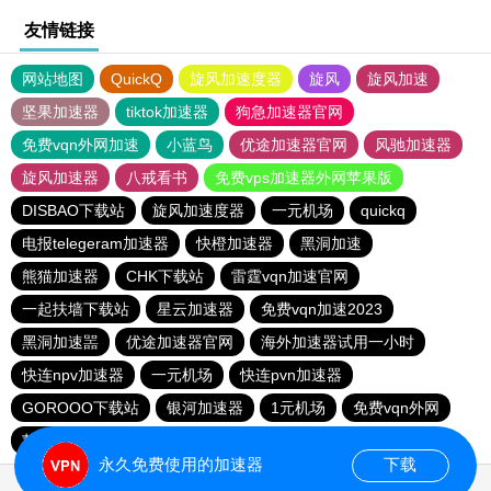
友情链接
网站地图
QuickQ
旋风加速度器
旋风
旋风加速
坚果加速器
tiktok加速器
狗急加速器官网
免费vqn外网加速
小蓝鸟
优途加速器官网
风驰加速器
旋风加速器
八戒看书
免费vps加速器外网苹果版
DISBAO下载站
旋风加速度器
一元机场
quickq
电报telegeram加速器
快橙加速器
黑洞加速
熊猫加速器
CHK下载站
雷霆vqn加速官网
一起扶墙下载站
星云加速器
免费vqn加速2023
黑洞加速噐
优途加速器官网
海外加速器试用一小时
快连npv加速器
一元机场
快连pvn加速器
GOROOO下载站
银河加速器
1元机场
免费vqn外网
苹果加速器
永久免费使用的加速器
下载