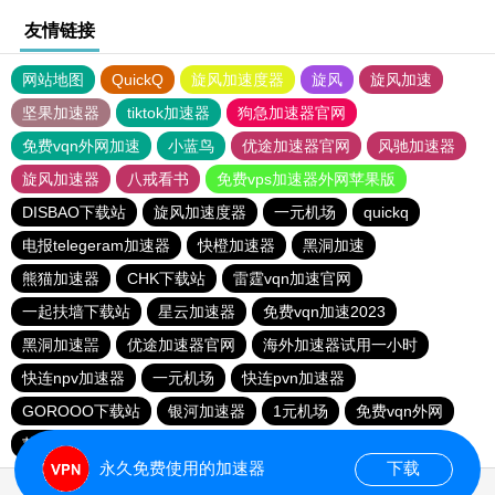
友情链接
网站地图
QuickQ
旋风加速度器
旋风
旋风加速
坚果加速器
tiktok加速器
狗急加速器官网
免费vqn外网加速
小蓝鸟
优途加速器官网
风驰加速器
旋风加速器
八戒看书
免费vps加速器外网苹果版
DISBAO下载站
旋风加速度器
一元机场
quickq
电报telegeram加速器
快橙加速器
黑洞加速
熊猫加速器
CHK下载站
雷霆vqn加速官网
一起扶墙下载站
星云加速器
免费vqn加速2023
黑洞加速噐
优途加速器官网
海外加速器试用一小时
快连npv加速器
一元机场
快连pvn加速器
GOROOO下载站
银河加速器
1元机场
免费vqn外网
苹果加速器
永久免费使用的加速器
下载