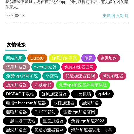
我以前经常加班，现在有了这个app，我可以提前下班，有更多的时间陪
伴家人。
2024-08-23
支持
[0]
反对
[0]
友情链接
网站地图
QuickQ
旋风加速度器
旋风
旋风加速
坚果加速器
tiktok加速器
狗急加速器官网
免费vqn外网加速
小蓝鸟
优途加速器官网
风驰加速器
旋风加速器
八戒看书
免费vps加速器外网苹果版
DISBAO下载站
旋风加速度器
一元机场
quickq
电报telegeram加速器
快橙加速器
黑洞加速
熊猫加速器
CHK下载站
雷霆vqn加速官网
一起扶墙下载站
星云加速器
免费vqn加速2023
黑洞加速噐
优途加速器官网
海外加速器试用一小时