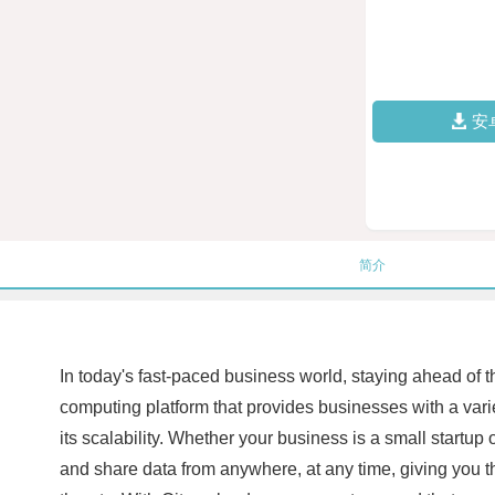
安
简介
In today's fast-paced business world, staying ahead of 
computing platform that provides businesses with a varie
its scalability. Whether your business is a small startup
and share data from anywhere, at any time, giving you the 