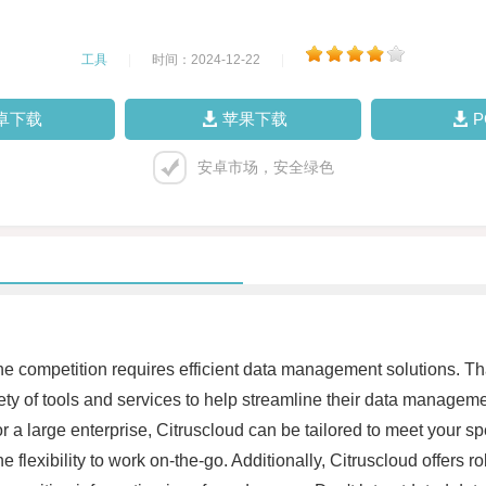
工具
|
时间：2024-12-22
|
卓下载
苹果下载
安卓市场，安全绿色
the competition requires efficient data management solutions. Th
ty of tools and services to help streamline their data manageme
 or a large enterprise, Citruscloud can be tailored to meet your 
flexibility to work on-the-go. Additionally, Citruscloud offers ro