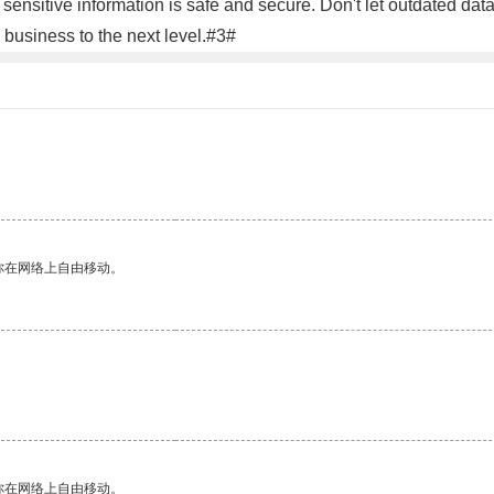
ur sensitive information is safe and secure. Don't let outdated
 business to the next level.#3#
你在网络上自由移动。
你在网络上自由移动。