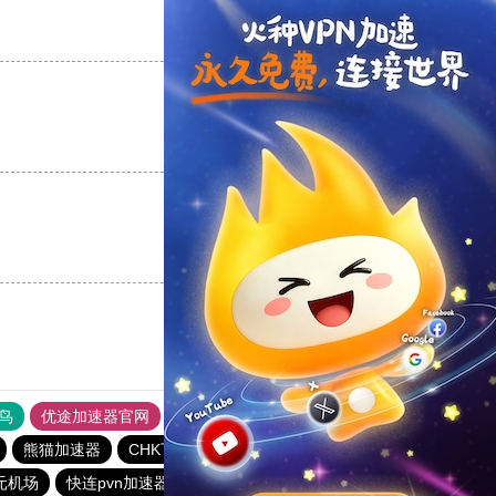
支持
[0]
反对
[0]
支持
[0]
反对
[0]
支持
[0]
反对
[0]
鸟
优途加速器官网
风驰加速器
旋风加速器
八戒看书
熊猫加速器
CHK下载站
雷霆vqn加速官网
元机场
快连pvn加速器
GOROOO下载站
银河加速器