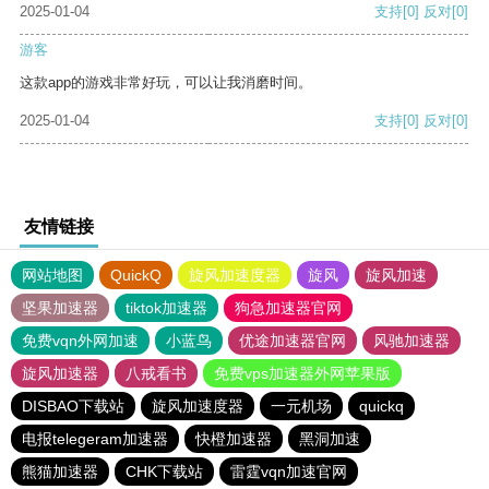
2025-01-04
支持
[0]
反对
[0]
游客
这款app的游戏非常好玩，可以让我消磨时间。
2025-01-04
支持
[0]
反对
[0]
友情链接
网站地图
QuickQ
旋风加速度器
旋风
旋风加速
坚果加速器
tiktok加速器
狗急加速器官网
免费vqn外网加速
小蓝鸟
优途加速器官网
风驰加速器
旋风加速器
八戒看书
免费vps加速器外网苹果版
DISBAO下载站
旋风加速度器
一元机场
quickq
电报telegeram加速器
快橙加速器
黑洞加速
熊猫加速器
CHK下载站
雷霆vqn加速官网