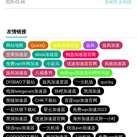
2025-01-06
支持
[0]
反对
[0]
友情链接
网站地图
QuickQ
旋风加速度器
旋风
旋风加速
坚果加速器
tiktok加速器
狗急加速器官网
免费vqn外网加速
小蓝鸟
优途加速器官网
风驰加速器
旋风加速器
八戒看书
免费vps加速器外网苹果版
DISBAO下载站
旋风加速度器
一元机场
quickq
电报telegeram加速器
快橙加速器
黑洞加速
熊猫加速器
CHK下载站
雷霆vqn加速官网
一起扶墙下载站
星云加速器
免费vqn加速2023
黑洞加速噐
优途加速器官网
海外加速器试用一小时
快连npv加速器
一元机场
快连pvn加速器