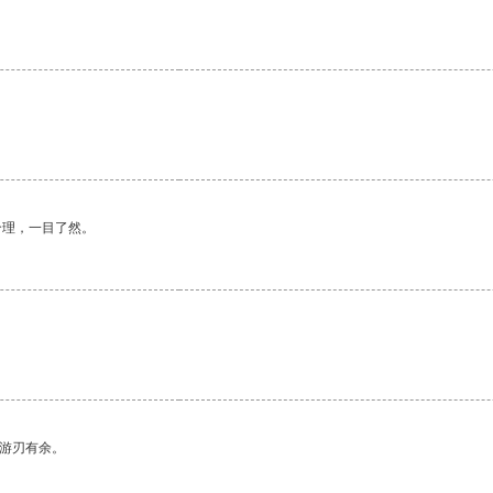
合理，一目了然。
中游刃有余。