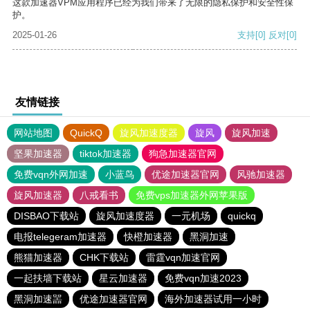
这款加速器VPM应用程序已经为我们带来了无限的隐私保护和安全性保
护。
2025-01-26
支持
[0]
反对
[0]
友情链接
网站地图
QuickQ
旋风加速度器
旋风
旋风加速
坚果加速器
tiktok加速器
狗急加速器官网
免费vqn外网加速
小蓝鸟
优途加速器官网
风驰加速器
旋风加速器
八戒看书
免费vps加速器外网苹果版
DISBAO下载站
旋风加速度器
一元机场
quickq
电报telegeram加速器
快橙加速器
黑洞加速
熊猫加速器
CHK下载站
雷霆vqn加速官网
一起扶墙下载站
星云加速器
免费vqn加速2023
黑洞加速噐
优途加速器官网
海外加速器试用一小时