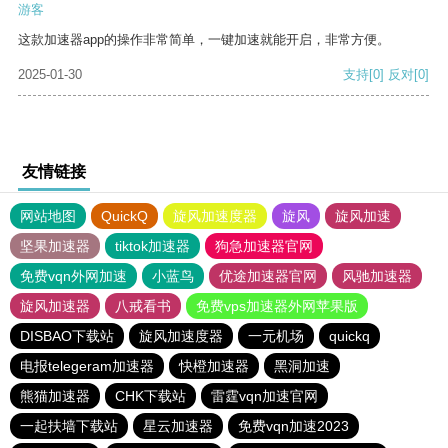
游客
这款加速器app的操作非常简单，一键加速就能开启，非常方便。
2025-01-30
支持
[0]
反对
[0]
友情链接
网站地图
QuickQ
旋风加速度器
旋风
旋风加速
坚果加速器
tiktok加速器
狗急加速器官网
免费vqn外网加速
小蓝鸟
优途加速器官网
风驰加速器
旋风加速器
八戒看书
免费vps加速器外网苹果版
DISBAO下载站
旋风加速度器
一元机场
quickq
电报telegeram加速器
快橙加速器
黑洞加速
熊猫加速器
CHK下载站
雷霆vqn加速官网
一起扶墙下载站
星云加速器
免费vqn加速2023