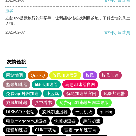
2025-02-07
支持
[0]
反对
[0]
游客
这款app是我旅行的好帮手，让我能够轻松找到目的地，了解当地的风土
人情。
2025-02-07
支持
[0]
反对
[0]
友情链接
网站地图
QuickQ
旋风加速度器
旋风
旋风加速
坚果加速器
tiktok加速器
狗急加速器官网
免费vqn外网加速
小蓝鸟
优途加速器官网
风驰加速器
旋风加速器
八戒看书
免费vps加速器外网苹果版
DISBAO下载站
旋风加速度器
一元机场
quickq
电报telegeram加速器
快橙加速器
黑洞加速
熊猫加速器
CHK下载站
雷霆vqn加速官网