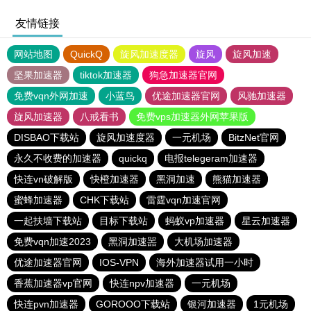
友情链接
网站地图
QuickQ
旋风加速度器
旋风
旋风加速
坚果加速器
tiktok加速器
狗急加速器官网
免费vqn外网加速
小蓝鸟
优途加速器官网
风驰加速器
旋风加速器
八戒看书
免费vps加速器外网苹果版
DISBAO下载站
旋风加速度器
一元机场
BitzNet官网
永久不收费的加速器
quickq
电报telegeram加速器
快连vn破解版
快橙加速器
黑洞加速
熊猫加速器
蜜蜂加速器
CHK下载站
雷霆vqn加速官网
一起扶墙下载站
目标下载站
蚂蚁vp加速器
星云加速器
免费vqn加速2023
黑洞加速噐
大机场加速器
优途加速器官网
IOS-VPN
海外加速器试用一小时
香蕉加速器vp官网
快连npv加速器
一元机场
快连pvn加速器
GOROOO下载站
银河加速器
1元机场