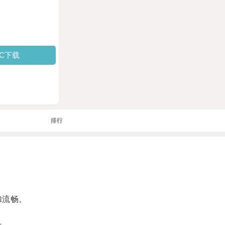
PC下载
排行
加流畅。