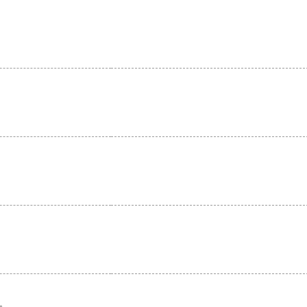
。
。
。