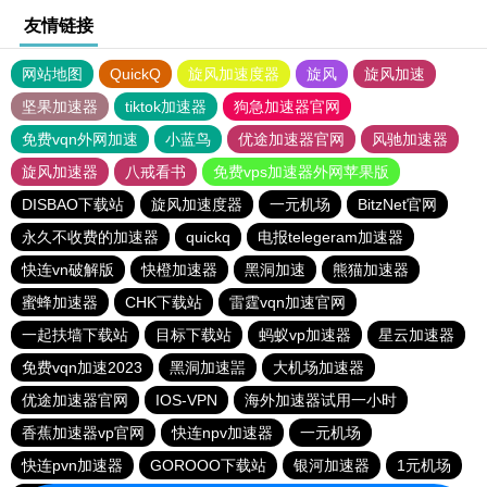
友情链接
网站地图
QuickQ
旋风加速度器
旋风
旋风加速
坚果加速器
tiktok加速器
狗急加速器官网
免费vqn外网加速
小蓝鸟
优途加速器官网
风驰加速器
旋风加速器
八戒看书
免费vps加速器外网苹果版
DISBAO下载站
旋风加速度器
一元机场
BitzNet官网
永久不收费的加速器
quickq
电报telegeram加速器
快连vn破解版
快橙加速器
黑洞加速
熊猫加速器
蜜蜂加速器
CHK下载站
雷霆vqn加速官网
一起扶墙下载站
目标下载站
蚂蚁vp加速器
星云加速器
免费vqn加速2023
黑洞加速噐
大机场加速器
优途加速器官网
IOS-VPN
海外加速器试用一小时
香蕉加速器vp官网
快连npv加速器
一元机场
快连pvn加速器
GOROOO下载站
银河加速器
1元机场