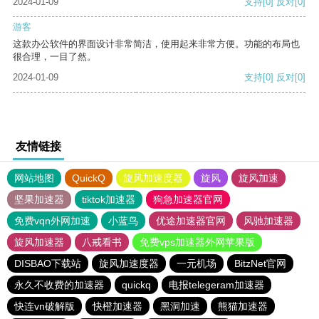
2024-01-09
支持
[0]
反对
[0]
游客
这款办公软件的界面设计非常简洁，使用起来非常方便。功能的布局也
很合理，一目了然。
2024-01-09
支持
[0]
反对
[0]
友情链接
网站地图
QuickQ
旋风加速度器
旋风
旋风加速
坚果加速器
tiktok加速器
狗急加速器官网
免费vqn外网加速
小蓝鸟
优途加速器官网
风驰加速器
旋风加速器
八戒看书
免费vps加速器外网苹果版
DISBAO下载站
旋风加速度器
一元机场
BitzNet官网
永久不收费的加速器
quickq
电报telegeram加速器
快连vn破解版
快橙加速器
黑洞加速
熊猫加速器