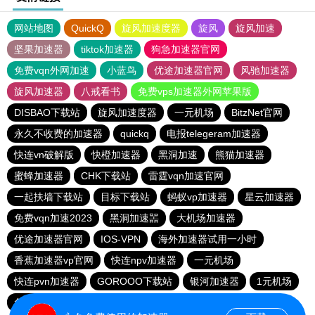
网站地图
QuickQ
旋风加速度器
旋风
旋风加速
坚果加速器
tiktok加速器
狗急加速器官网
免费vqn外网加速
小蓝鸟
优途加速器官网
风驰加速器
旋风加速器
八戒看书
免费vps加速器外网苹果版
DISBAO下载站
旋风加速度器
一元机场
BitzNet官网
永久不收费的加速器
quickq
电报telegeram加速器
快连vn破解版
快橙加速器
黑洞加速
熊猫加速器
蜜蜂加速器
CHK下载站
雷霆vqn加速官网
一起扶墙下载站
目标下载站
蚂蚁vp加速器
星云加速器
免费vqn加速2023
黑洞加速噐
大机场加速器
优途加速器官网
IOS-VPN
海外加速器试用一小时
香蕉加速器vp官网
快连npv加速器
一元机场
快连pvn加速器
GOROOO下载站
银河加速器
1元机场
免费vqn外网
苹果加速器
海鸥加速器