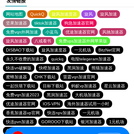
友情链接
网站地图
QuickQ
旋风加速度器
旋风
旋风加速
坚果加速器
tiktok加速器
狗急加速器官网
免费vqn外网加速
小蓝鸟
优途加速器官网
风驰加速器
旋风加速器
八戒看书
免费vps加速器外网苹果版
DISBAO下载站
旋风加速度器
一元机场
BitzNet官网
永久不收费的加速器
quickq
电报telegeram加速器
快连vn破解版
快橙加速器
黑洞加速
熊猫加速器
蜜蜂加速器
CHK下载站
雷霆vqn加速官网
一起扶墙下载站
目标下载站
蚂蚁vp加速器
星云加速器
免费vqn加速2023
黑洞加速噐
大机场加速器
优途加速器官网
IOS-VPN
海外加速器试用一小时
香蕉加速器vp官网
快连npv加速器
一元机场
快连pvn加速器
GOROOO下载站
银河加速器
1元机场
免费vqn外网
苹果加速器
海鸥加速器