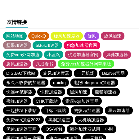
友情链接
网站地图
QuickQ
旋风加速度器
旋风
旋风加速
坚果加速器
tiktok加速器
狗急加速器官网
免费vqn外网加速
小蓝鸟
优途加速器官网
风驰加速器
旋风加速器
八戒看书
免费vps加速器外网苹果版
DISBAO下载站
旋风加速度器
一元机场
BitzNet官网
永久不收费的加速器
quickq
电报telegeram加速器
快连vn破解版
快橙加速器
黑洞加速
熊猫加速器
蜜蜂加速器
CHK下载站
雷霆vqn加速官网
一起扶墙下载站
目标下载站
蚂蚁vp加速器
星云加速器
免费vqn加速2023
黑洞加速噐
大机场加速器
优途加速器官网
IOS-VPN
海外加速器试用一小时
香蕉加速器vp官网
快连npv加速器
一元机场