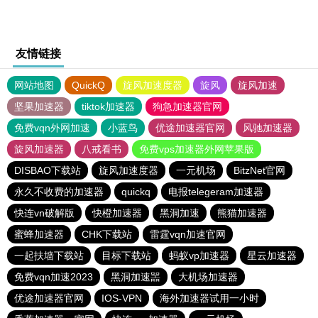
友情链接
网站地图
QuickQ
旋风加速度器
旋风
旋风加速
坚果加速器
tiktok加速器
狗急加速器官网
免费vqn外网加速
小蓝鸟
优途加速器官网
风驰加速器
旋风加速器
八戒看书
免费vps加速器外网苹果版
DISBAO下载站
旋风加速度器
一元机场
BitzNet官网
永久不收费的加速器
quickq
电报telegeram加速器
快连vn破解版
快橙加速器
黑洞加速
熊猫加速器
蜜蜂加速器
CHK下载站
雷霆vqn加速官网
一起扶墙下载站
目标下载站
蚂蚁vp加速器
星云加速器
免费vqn加速2023
黑洞加速噐
大机场加速器
优途加速器官网
IOS-VPN
海外加速器试用一小时