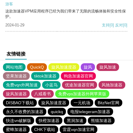
游客
这款加速器VPM应用程序已经为我们带来了无限的流畅体验和安全性保
护。
2024-01-29
支持
[0]
反对
[0]
友情链接
网站地图
QuickQ
旋风加速度器
旋风
旋风加速
坚果加速器
tiktok加速器
狗急加速器官网
免费vqn外网加速
小蓝鸟
优途加速器官网
风驰加速器
旋风加速器
八戒看书
免费vps加速器外网苹果版
DISBAO下载站
旋风加速度器
一元机场
BitzNet官网
永久不收费的加速器
quickq
电报telegeram加速器
快连vn破解版
快橙加速器
黑洞加速
熊猫加速器
蜜蜂加速器
CHK下载站
雷霆vqn加速官网