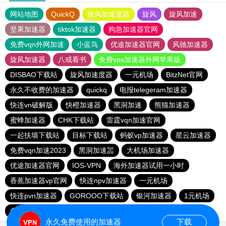
网站地图
QuickQ
旋风加速度器
旋风
旋风加速
坚果加速器
tiktok加速器
狗急加速器官网
免费vqn外网加速
小蓝鸟
优途加速器官网
风驰加速器
旋风加速器
八戒看书
免费vps加速器外网苹果版
DISBAO下载站
旋风加速度器
一元机场
BitzNet官网
永久不收费的加速器
quickq
电报telegeram加速器
快连vn破解版
快橙加速器
黑洞加速
熊猫加速器
蜜蜂加速器
CHK下载站
雷霆vqn加速官网
一起扶墙下载站
目标下载站
蚂蚁vp加速器
星云加速器
免费vqn加速2023
黑洞加速噐
大机场加速器
优途加速器官网
IOS-VPN
海外加速器试用一小时
香蕉加速器vp官网
快连npv加速器
一元机场
快连pvn加速器
GOROOO下载站
银河加速器
1元机场
免费vqn外网
苹果加速器
永久免费使用的加速器
下载