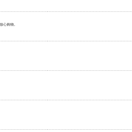
够放心购物。
。