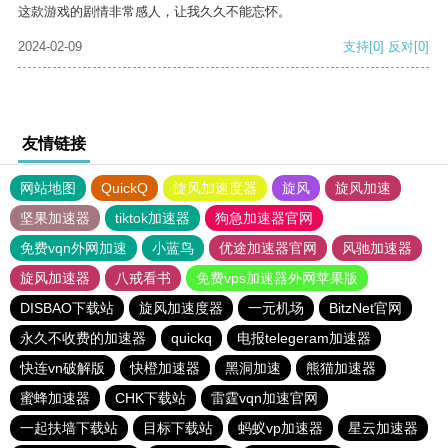
这款游戏的剧情非常感人，让我久久不能忘怀。
2024-02-09
支持
[0]
反对
[0]
友情链接
网站地图
QuickQ
旋风加速度器
旋风
旋风加速
坚果加速器
tiktok加速器
狗急加速器官网
免费vqn外网加速
小蓝鸟
优途加速器官网
风驰加速器
旋风加速器
八戒看书
免费vps加速器外网苹果版
DISBAO下载站
旋风加速度器
一元机场
BitzNet官网
永久不收费的加速器
quickq
电报telegeram加速器
快连vn破解版
快橙加速器
黑洞加速
熊猫加速器
蜜蜂加速器
CHK下载站
雷霆vqn加速官网
一起扶墙下载站
目标下载站
蚂蚁vp加速器
星云加速器