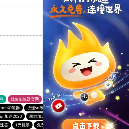
支持
[0]
反对
[0]
支持
[0]
反对
[0]
支持
[0]
反对
[0]
鸟
优途加速器官网
风驰加速器
旋风加速器
八戒看书
geram加速器
快连vn破解版
快橙加速器
黑洞加速
qn加速2023
黑洞加速噐
大机场加速器
优途加速器官网
速器
1元机场
免费vqn外网
苹果加速器