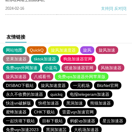
2024-02-16
支持
[0]
反对
[0]
友情链接
网站地图
QuickQ
旋风加速度器
旋风
旋风加速
坚果加速器
tiktok加速器
狗急加速器官网
免费vqn外网加速
小蓝鸟
优途加速器官网
风驰加速器
旋风加速器
八戒看书
免费vps加速器外网苹果版
DISBAO下载站
旋风加速度器
一元机场
BitzNet官网
永久不收费的加速器
quickq
电报telegeram加速器
快连vn破解版
快橙加速器
黑洞加速
熊猫加速器
蜜蜂加速器
CHK下载站
雷霆vqn加速官网
一起扶墙下载站
目标下载站
蚂蚁vp加速器
星云加速器
免费vqn加速2023
黑洞加速噐
大机场加速器