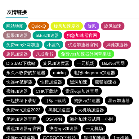
友情链接
网站地图
QuickQ
旋风加速度器
旋风
旋风加速
坚果加速器
tiktok加速器
狗急加速器官网
免费vqn外网加速
小蓝鸟
优途加速器官网
风驰加速器
旋风加速器
八戒看书
免费vps加速器外网苹果版
DISBAO下载站
旋风加速度器
一元机场
BitzNet官网
永久不收费的加速器
quickq
电报telegeram加速器
快连vn破解版
快橙加速器
黑洞加速
熊猫加速器
蜜蜂加速器
CHK下载站
雷霆vqn加速官网
一起扶墙下载站
目标下载站
蚂蚁vp加速器
星云加速器
免费vqn加速2023
黑洞加速噐
大机场加速器
优途加速器官网
IOS-VPN
海外加速器试用一小时
香蕉加速器vp官网
快连npv加速器
一元机场
快连pvn加速器
GOROOO下载站
银河加速器
1元机场