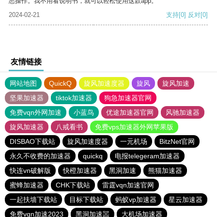
悉操作。我不用看说明书，就可以轻松使用这款app。
2024-02-21
支持
[0]
反对
[0]
友情链接
网站地图
QuickQ
旋风加速度器
旋风
旋风加速
坚果加速器
tiktok加速器
狗急加速器官网
免费vqn外网加速
小蓝鸟
优途加速器官网
风驰加速器
旋风加速器
八戒看书
免费vps加速器外网苹果版
DISBAO下载站
旋风加速度器
一元机场
BitzNet官网
永久不收费的加速器
quickq
电报telegeram加速器
快连vn破解版
快橙加速器
黑洞加速
熊猫加速器
蜜蜂加速器
CHK下载站
雷霆vqn加速官网
一起扶墙下载站
目标下载站
蚂蚁vp加速器
星云加速器
免费vqn加速2023
黑洞加速噐
大机场加速器