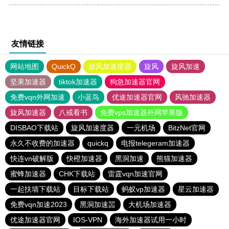
友情链接
网站地图
QuickQ
旋风加速度器
旋风
旋风加速
坚果加速器
tiktok加速器
狗急加速器官网
免费vqn外网加速
小蓝鸟
优途加速器官网
风驰加速器
旋风加速器
八戒看书
免费vps加速器外网苹果版
DISBAO下载站
旋风加速度器
一元机场
BitzNet官网
永久不收费的加速器
quickq
电报telegeram加速器
快连vn破解版
快橙加速器
黑洞加速
熊猫加速器
蜜蜂加速器
CHK下载站
雷霆vqn加速官网
一起扶墙下载站
目标下载站
蚂蚁vp加速器
星云加速器
免费vqn加速2023
黑洞加速噐
大机场加速器
优途加速器官网
IOS-VPN
海外加速器试用一小时