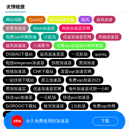
友情链接
网站地图
QuickQ
旋风加速度器
旋风
旋风加速
坚果加速器
tiktok加速器
狗急加速器官网
免费vqn外网加速
小蓝鸟
优途加速器官网
风驰加速器
旋风加速器
八戒看书
免费vps加速器外网苹果版
DISBAO下载站
旋风加速度器
一元机场
quickq
电报telegeram加速器
快橙加速器
黑洞加速
熊猫加速器
CHK下载站
雷霆vqn加速官网
一起扶墙下载站
星云加速器
免费vqn加速2023
黑洞加速噐
优途加速器官网
海外加速器试用一小时
快连npv加速器
一元机场
快连pvn加速器
GOROOO下载站
银河加速器
1元机场
免费vqn外网
苹果加速器
永久免费使用的加速器
下载