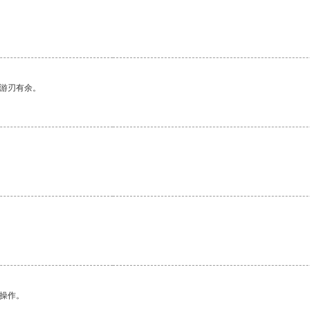
中游刃有余。
。
悉操作。