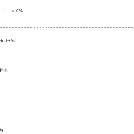
合理，一目了然。
中游刃有余。
悉操作。
情。