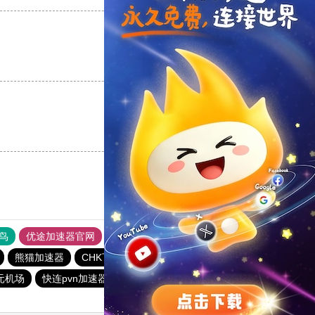
支持
[0]
反对
[0]
支持
[0]
反对
[0]
鸟
优途加速器官网
风驰加速器
旋风加速器
八戒看书
熊猫加速器
CHK下载站
雷霆vqn加速官网
元机场
快连pvn加速器
GOROOO下载站
银河加速器