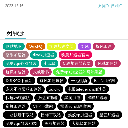
2023-12-16
支持
[0]
反对
[0]
友情链接
网站地图
QuickQ
旋风加速度器
旋风
旋风加速
坚果加速器
tiktok加速器
狗急加速器官网
免费vqn外网加速
小蓝鸟
优途加速器官网
风驰加速器
旋风加速器
八戒看书
免费vps加速器外网苹果版
DISBAO下载站
旋风加速度器
一元机场
BitzNet官网
永久不收费的加速器
quickq
电报telegeram加速器
快连vn破解版
快橙加速器
黑洞加速
熊猫加速器
蜜蜂加速器
CHK下载站
雷霆vqn加速官网
一起扶墙下载站
目标下载站
蚂蚁vp加速器
星云加速器
免费vqn加速2023
黑洞加速噐
大机场加速器