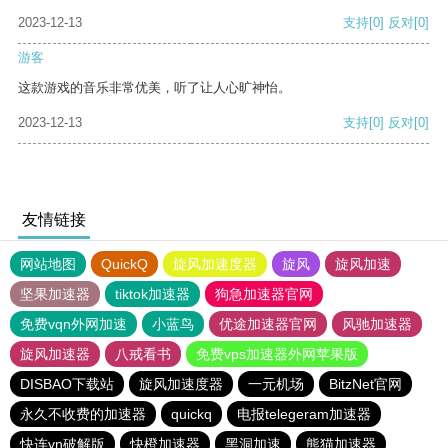
2023-12-13
支持
[0]
反对
[0]
游客
这款游戏的音乐非常优美，听了让人心旷神怡。
2023-12-13
支持
[0]
反对
[0]
友情链接
网站地图
QuickQ
旋风加速度器
旋风
旋风加速
坚果加速器
tiktok加速器
狗急加速器官网
免费vqn外网加速
小蓝鸟
优途加速器官网
风驰加速器
旋风加速器
八戒看书
免费vps加速器外网苹果版
DISBAO下载站
旋风加速度器
一元机场
BitzNet官网
永久不收费的加速器
quickq
电报telegeram加速器
快连vn破解版
快橙加速器
黑洞加速
熊猫加速器