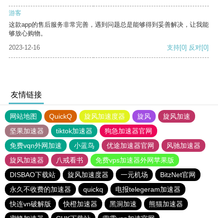
游客
这款app的售后服务非常完善，遇到问题总是能够得到妥善解决，让我能
够放心购物。
2023-12-16
支持
[0]
反对
[0]
友情链接
网站地图
QuickQ
旋风加速度器
旋风
旋风加速
坚果加速器
tiktok加速器
狗急加速器官网
免费vqn外网加速
小蓝鸟
优途加速器官网
风驰加速器
旋风加速器
八戒看书
免费vps加速器外网苹果版
DISBAO下载站
旋风加速度器
一元机场
BitzNet官网
永久不收费的加速器
quickq
电报telegeram加速器
快连vn破解版
快橙加速器
黑洞加速
熊猫加速器