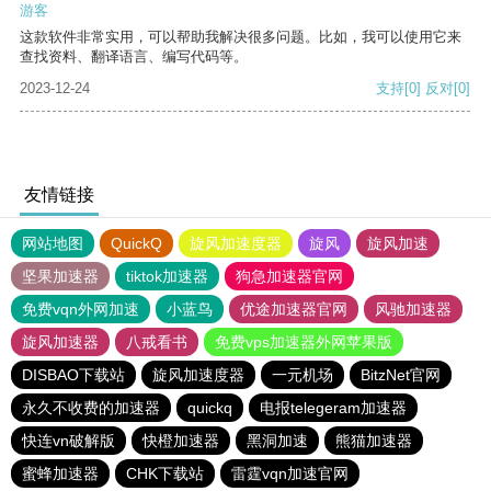
游客
这款软件非常实用，可以帮助我解决很多问题。比如，我可以使用它来
查找资料、翻译语言、编写代码等。
2023-12-24
支持
[0]
反对
[0]
友情链接
网站地图
QuickQ
旋风加速度器
旋风
旋风加速
坚果加速器
tiktok加速器
狗急加速器官网
免费vqn外网加速
小蓝鸟
优途加速器官网
风驰加速器
旋风加速器
八戒看书
免费vps加速器外网苹果版
DISBAO下载站
旋风加速度器
一元机场
BitzNet官网
永久不收费的加速器
quickq
电报telegeram加速器
快连vn破解版
快橙加速器
黑洞加速
熊猫加速器
蜜蜂加速器
CHK下载站
雷霆vqn加速官网