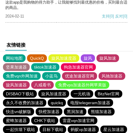
这款app是我购物的得力助手，让我能够找到最优惠的价格，买到最合适
的商品。
2024-02-11
支持
[0]
反对
[0]
友情链接
网站地图
QuickQ
旋风加速度器
旋风
旋风加速
坚果加速器
tiktok加速器
狗急加速器官网
免费vqn外网加速
小蓝鸟
优途加速器官网
风驰加速器
旋风加速器
八戒看书
免费vps加速器外网苹果版
DISBAO下载站
旋风加速度器
一元机场
BitzNet官网
永久不收费的加速器
quickq
电报telegeram加速器
快连vn破解版
快橙加速器
黑洞加速
熊猫加速器
蜜蜂加速器
CHK下载站
雷霆vqn加速官网
一起扶墙下载站
目标下载站
蚂蚁vp加速器
星云加速器